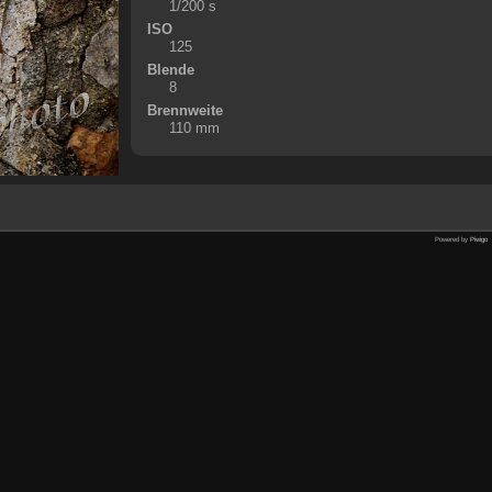
1/200 s
ISO
125
Blende
8
Brennweite
110 mm
Powered by
Piwigo