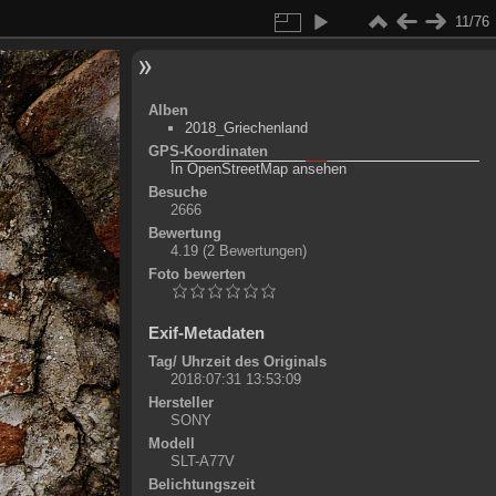
11/76
Alben
2018_Griechenland
GPS-Koordinaten
©
OpenStreetMap-Mitwirkende
, (
ODbL
)
In OpenStreetMap ansehen
+
Besuche
2666
-
Bewertung
4.19
(2 Bewertungen)
Foto bewerten
Exif-Metadaten
Tag/ Uhrzeit des Originals
2018:07:31 13:53:09
Hersteller
SONY
Modell
SLT-A77V
Belichtungszeit