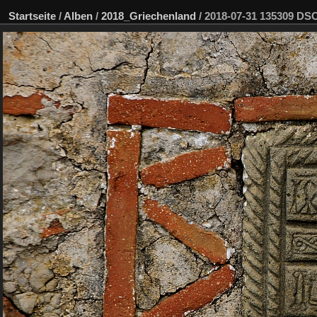
Startseite
/
Alben
/
2018_Griechenland
/
2018-07-31 135309 D