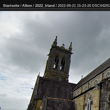
Startseite
/
Alben
/
2022_Irland
/
2022-09-21 15-23-20 DSC0429