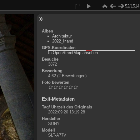
52/1514
Alben
Architektur
2022_Irland
GPS-Koordinaten
©
OpenStreetMap-Mitwirkende
, (
ODbL
)
In OpenStreetMap ansehen
+
Besuche
3872
-
Bewertung
4.62
(2 Bewertungen)
Foto bewerten
Exif-Metadaten
Tag/ Uhrzeit des Originals
2022:09:20 13:19:28
Hersteller
SONY
Modell
SLT-A77V