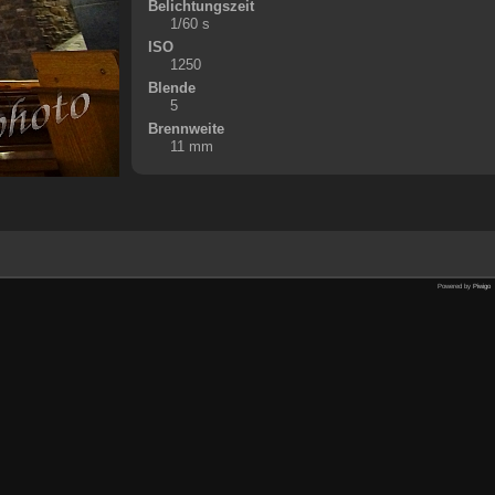
Belichtungszeit
1/60 s
ISO
1250
Blende
5
Brennweite
11 mm
Powered by
Piwigo