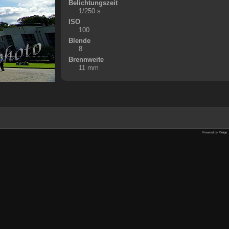
Belichtungszeit
1/250 s
ISO
100
Blende
8
Brennweite
11 mm
Powered by
Piwigo