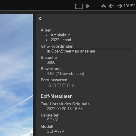
19/152
Alben
Architektur
2022_Irland
GPS-Koordinaten
©
OpenStreetMap-Mitwirkende
, (
ODbL
)
In OpenStreetMap ansehen
+
Besuche
3886
-
Bewertung
4.62
(2 Bewertungen)
Foto bewerten
Exif-Metadaten
Tag/ Uhrzeit des Originals
2022:09:20 13:16:55
Hersteller
SONY
Modell
SLT-A77V