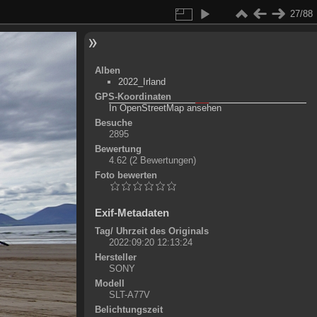
27/88
Alben
2022_Irland
GPS-Koordinaten
©
OpenStreetMap-Mitwirkende
, (
ODbL
)
In OpenStreetMap ansehen
+
Besuche
2895
-
Bewertung
4.62
(2 Bewertungen)
Foto bewerten
Exif-Metadaten
Tag/ Uhrzeit des Originals
2022:09:20 12:13:24
Hersteller
SONY
Modell
SLT-A77V
Belichtungszeit