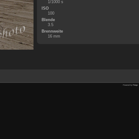
1/1000 s
ISO
100
Blende
3.5
Brennweite
16 mm
Powered by
Piwigo