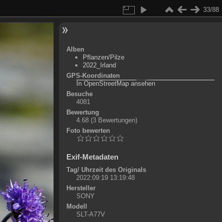
33/88
Alben
Pflanzen/Pilze
2022_Irland
GPS-Koordinaten
©
OpenStreetMap-Mitwirkende
, (
ODbL
)
In OpenStreetMap ansehen
+
Besuche
4081
-
Bewertung
4.68
(3 Bewertungen)
Foto bewerten
Exif-Metadaten
Tag/ Uhrzeit des Originals
2022:09:19 13:19:48
Hersteller
SONY
Modell
SLT-A77V