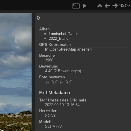
10/425
Alben
Landschaft/Natur
2022_Irland
GPS-Koordinaten
©
OpenStreetMap-Mitwirkende
, (
ODbL
)
In OpenStreetMap ansehen
+
Besuche
3980
-
Bewertung
4.40
(2 Bewertungen)
Foto bewerten
Exif-Metadaten
Tag/ Uhrzeit des Originals
2022:09:19 13:16:54
Hersteller
SONY
Modell
SLT-A77V