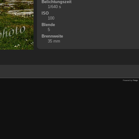
Belichtungszeit
1/640 s
ISO
100
Blende
5
Brennweite
35 mm
Powered by
Piwigo