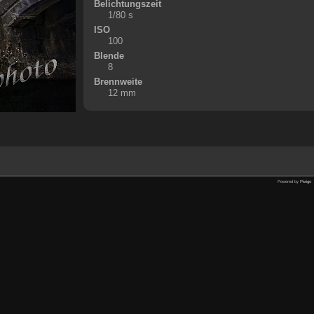
Belichtungszeit
1/80 s
ISO
100
Blende
8
Brennweite
12 mm
Powered by
Piwigo