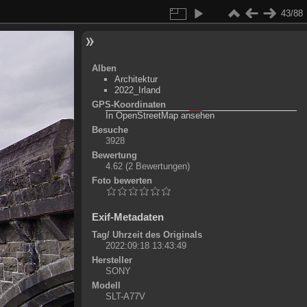
43/88
Alben
Architektur
2022_Irland
GPS-Koordinaten
©
OpenStreetMap-Mitwirkende
, (
ODbL
)
In OpenStreetMap ansehen
+
Besuche
3928
-
Bewertung
4.62
(2 Bewertungen)
Foto bewerten
Exif-Metadaten
Tag/ Uhrzeit des Originals
2022:09:18 13:43:49
Hersteller
SONY
Modell
SLT-A77V