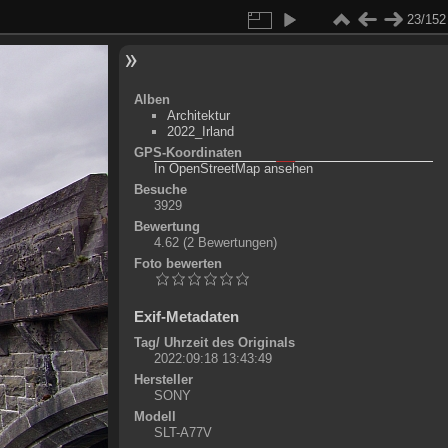
23/152
Alben
Architektur
2022_Irland
GPS-Koordinaten
©
OpenStreetMap-Mitwirkende
, (
ODbL
)
In OpenStreetMap ansehen
+
Besuche
3929
-
Bewertung
4.62
(2 Bewertungen)
Foto bewerten
Exif-Metadaten
Tag/ Uhrzeit des Originals
2022:09:18 13:43:49
Hersteller
SONY
Modell
SLT-A77V