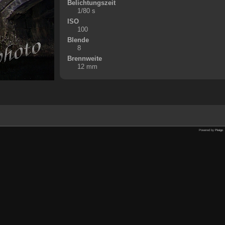
Belichtungszeit
1/80 s
ISO
100
Blende
8
Brennweite
12 mm
Powered by
Piwigo