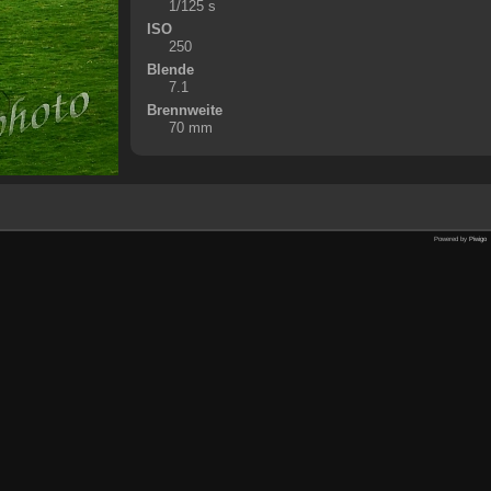
1/125 s
ISO
250
Blende
7.1
Brennweite
70 mm
Powered by
Piwigo