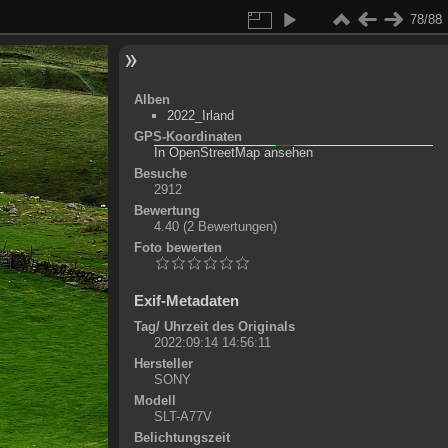
78/88
Alben
2022_Irland
GPS-Koordinaten
©
OpenStreetMap-Mitwirkende
, (
ODbL
)
In OpenStreetMap ansehen
+
Besuche
2912
-
Bewertung
4.40
(2 Bewertungen)
Foto bewerten
Exif-Metadaten
Tag/ Uhrzeit des Originals
2022:09:14 14:56:11
Hersteller
SONY
Modell
SLT-A77V
Belichtungszeit