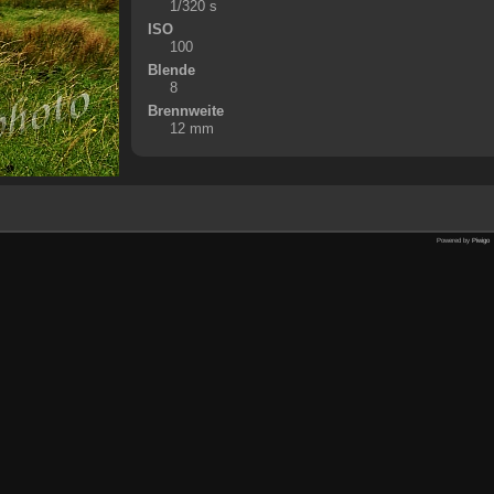
1/320 s
ISO
100
Blende
8
Brennweite
12 mm
Powered by
Piwigo