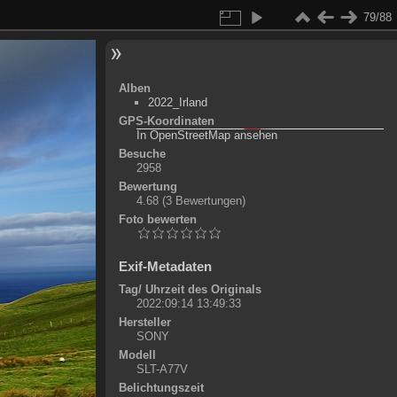
79/88
Alben
2022_Irland
GPS-Koordinaten
©
OpenStreetMap-Mitwirkende
, (
ODbL
)
In OpenStreetMap ansehen
+
Besuche
2958
-
Bewertung
4.68
(3 Bewertungen)
Foto bewerten
Exif-Metadaten
Tag/ Uhrzeit des Originals
2022:09:14 13:49:33
Hersteller
SONY
Modell
SLT-A77V
Belichtungszeit