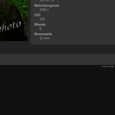
SLT-A77V
Belichtungszeit
1/60 s
ISO
125
Blende
5
Brennweite
11 mm
Powered by
Piwigo