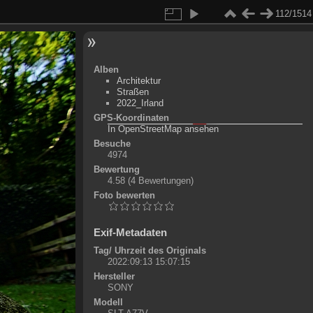
112/1514
Alben
Architektur
Straßen
2022_Irland
GPS-Koordinaten
©
OpenStreetMap-Mitwirkende
, (
ODbL
)
In OpenStreetMap ansehen
+
Besuche
4974
-
Bewertung
4.58
(4 Bewertungen)
Foto bewerten
Exif-Metadaten
Tag/ Uhrzeit des Originals
2022:09:13 15:07:15
Hersteller
SONY
Modell