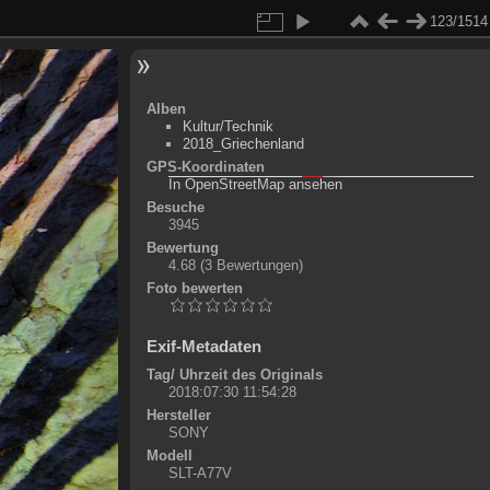
123/1514
Alben
Kultur/Technik
2018_Griechenland
GPS-Koordinaten
©
OpenStreetMap-Mitwirkende
, (
ODbL
)
In OpenStreetMap ansehen
+
Besuche
3945
-
Bewertung
4.68
(3 Bewertungen)
Foto bewerten
Exif-Metadaten
Tag/ Uhrzeit des Originals
2018:07:30 11:54:28
Hersteller
SONY
Modell
SLT-A77V