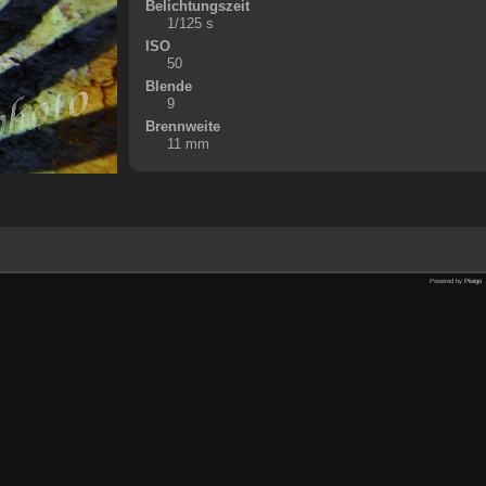
Belichtungszeit
1/125 s
ISO
50
Blende
9
Brennweite
11 mm
Powered by
Piwigo