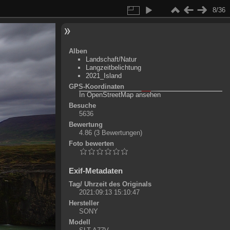
8/36
Alben
Landschaft/Natur
Langzeitbelichtung
2021_Island
GPS-Koordinaten
©
OpenStreetMap-Mitwirkende
, (
ODbL
)
In OpenStreetMap ansehen
+
Besuche
5636
-
Bewertung
4.86
(3 Bewertungen)
Foto bewerten
Exif-Metadaten
Tag/ Uhrzeit des Originals
2021:09:13 15:10:47
Hersteller
SONY
Modell