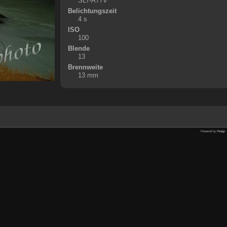
SLT-A77V
Belichtungszeit
4 s
ISO
100
Blende
13
Brennweite
13 mm
Powered by
Piwigo