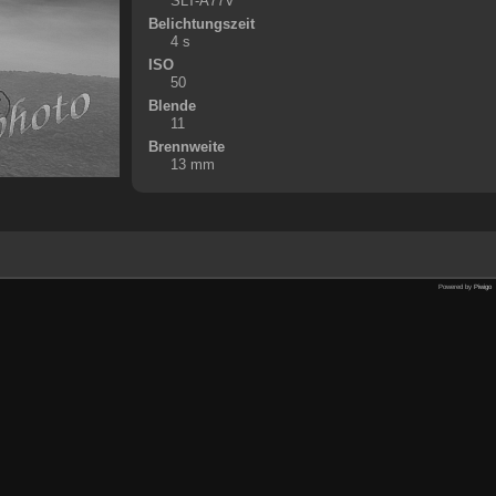
SLT-A77V
Belichtungszeit
4 s
ISO
50
Blende
11
Brennweite
13 mm
Powered by
Piwigo