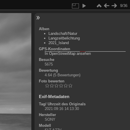
9/36
Alben
Landschaft/Natur
Langzeitbelichtung
2021_Island
GPS-Koordinaten
©
OpenStreetMap-Mitwirkende
, (
ODbL
)
In OpenStreetMap ansehen
+
Besuche
5675
-
Bewertung
4.64
(5 Bewertungen)
Foto bewerten
Exif-Metadaten
Tag/ Uhrzeit des Originals
2021:09:16 14:13:30
Hersteller
SONY
Modell