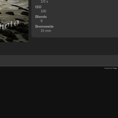
1/0 s
ISO
100
Blende
9
Brennweite
15 mm
Powered by
Piwigo