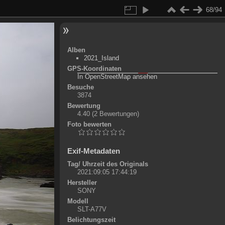
68/94
Alben
2021_Island
GPS-Koordinaten
©
OpenStreetMap-Mitwirkende
, (
ODbL
)
In OpenStreetMap ansehen
+
Besuche
3874
-
Bewertung
4.40
(2 Bewertungen)
Foto bewerten
Exif-Metadaten
Tag/ Uhrzeit des Originals
2021:09:05 17:44:19
Hersteller
SONY
Modell
SLT-A77V
Belichtungszeit