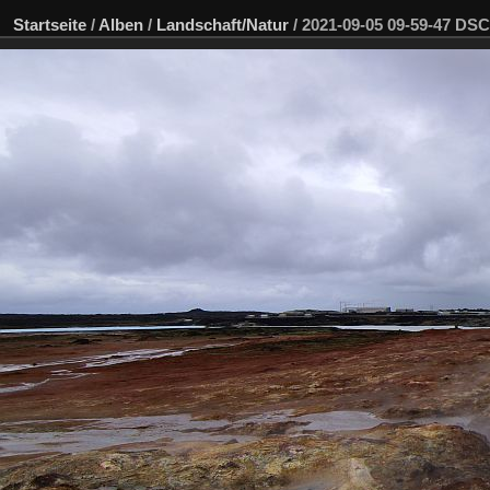
Startseite
/
Alben
/
Landschaft/Natur
/
2021-09-05 09-59-47 D