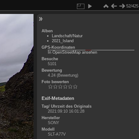
52/425
Alben
Landschaft/Natur
2021_Island
GPS-Koordinaten
©
OpenStreetMap-Mitwirkende
, (
ODbL
)
In OpenStreetMap ansehen
+
Besuche
5101
-
Bewertung
4.24
(Bewertung)
Foto bewerten
Exif-Metadaten
Tag/ Uhrzeit des Originals
2021:09:10 16:01:28
Hersteller
SONY
Modell
SLT-A77V