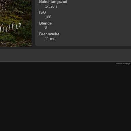
Belichtungszeit
1/320 s
ISO
100
Blende
8
Brennweite
11 mm
Powered by
Piwigo