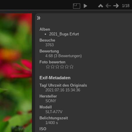
1/18
Alben
2021_Buga Erfurt
Besuche
3763
Bewertung
4.68
(3 Bewertungen)
Foto bewerten
Exif-Metadaten
Tag/ Uhrzeit des Originals
2021:07:16 15:34:36
Hersteller
SONY
Modell
SLT-A77V
Belichtungszeit
1/400 s
ISO