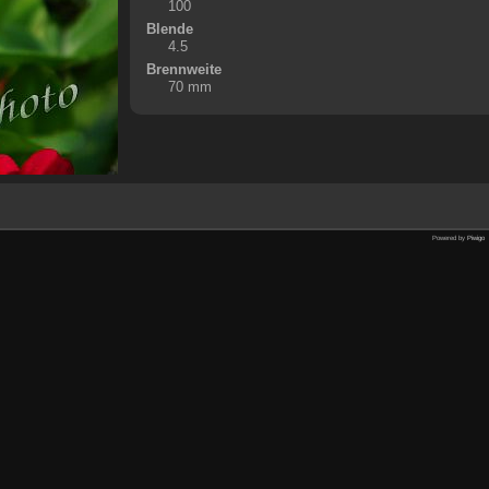
100
Blende
4.5
Brennweite
70 mm
Powered by
Piwigo