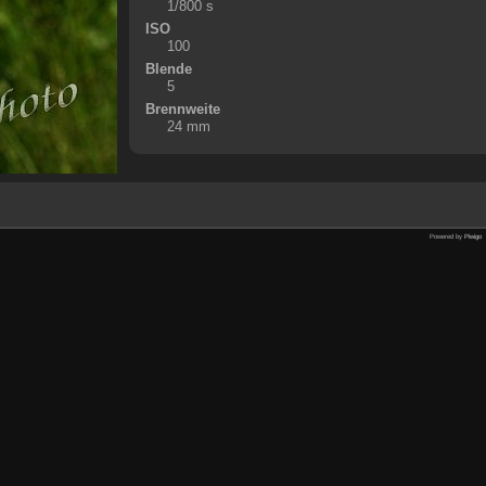
1/800 s
ISO
100
Blende
5
Brennweite
24 mm
Powered by
Piwigo