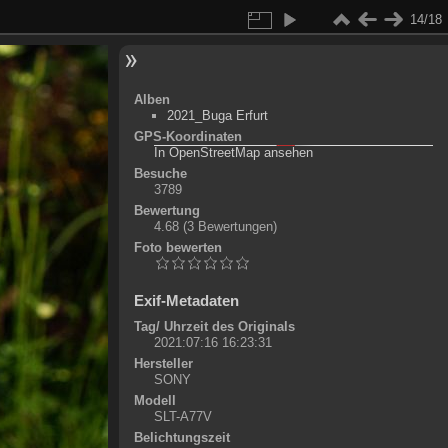
14/18
Alben
2021_Buga Erfurt
GPS-Koordinaten
©
OpenStreetMap-Mitwirkende
, (
ODbL
)
In OpenStreetMap ansehen
+
Besuche
3789
-
Bewertung
4.68
(3 Bewertungen)
Foto bewerten
Exif-Metadaten
Tag/ Uhrzeit des Originals
2021:07:16 16:23:31
Hersteller
SONY
Modell
SLT-A77V
Belichtungszeit