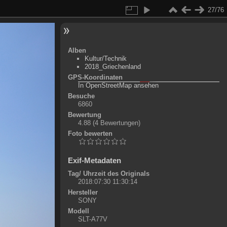
27/76
Alben
Kultur/Technik
2018_Griechenland
GPS-Koordinaten
©
OpenStreetMap-Mitwirkende
, (
ODbL
)
In OpenStreetMap ansehen
+
Besuche
6860
-
Bewertung
4.88
(4 Bewertungen)
Foto bewerten
Exif-Metadaten
Tag/ Uhrzeit des Originals
2018:07:30 11:30:14
Hersteller
SONY
Modell
SLT-A77V