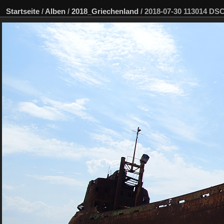
Startseite
/
Alben
/
2018_Griechenland
/
2018-07-30 113014 D