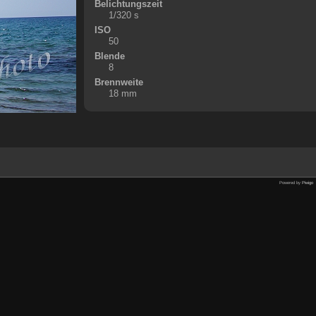
Belichtungszeit
1/320 s
ISO
50
Blende
8
Brennweite
18 mm
Powered by
Piwigo