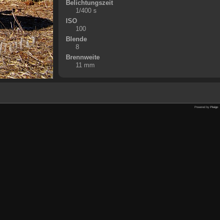
Belichtungszeit
1/400 s
ISO
100
Blende
8
Brennweite
11 mm
Powered by
Piwigo