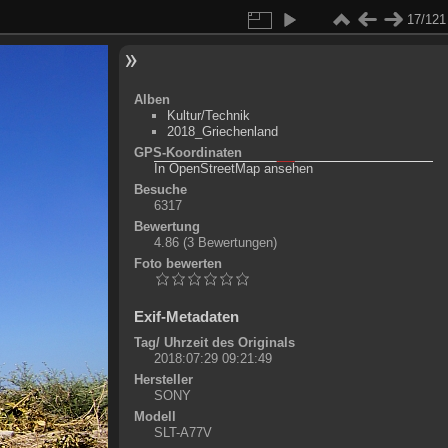
17/121
Alben
Kultur/Technik
2018_Griechenland
GPS-Koordinaten
©
OpenStreetMap-Mitwirkende
, (
ODbL
)
In OpenStreetMap ansehen
+
Besuche
6317
-
Bewertung
4.86
(3 Bewertungen)
Foto bewerten
Exif-Metadaten
Tag/ Uhrzeit des Originals
2018:07:29 09:21:49
Hersteller
SONY
Modell
SLT-A77V