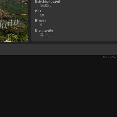
Belichtungszeit
1/160 s
ISO
50
Blende
9
Brennweite
11 mm
Powered by
Piwigo