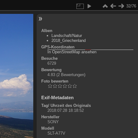
32/76
Alben
Landschaft/Natur
2018_Griechenland
GPS-Koordinaten
©
OpenStreetMap-Mitwirkende
, (
ODbL
)
In OpenStreetMap ansehen
+
Besuche
6729
-
Bewertung
4.83
(2 Bewertungen)
Foto bewerten
Exif-Metadaten
Tag/ Uhrzeit des Originals
2018:07:28 18:18:52
Hersteller
SONY
Modell
SLT-A77V