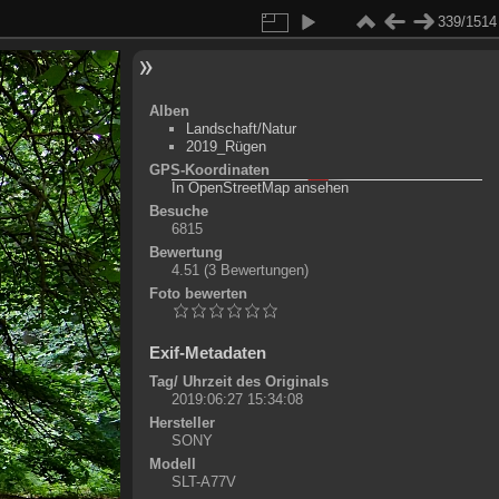
339/1514
Alben
Landschaft/Natur
2019_Rügen
GPS-Koordinaten
©
OpenStreetMap-Mitwirkende
, (
ODbL
)
In OpenStreetMap ansehen
+
Besuche
6815
-
Bewertung
4.51
(3 Bewertungen)
Foto bewerten
Exif-Metadaten
Tag/ Uhrzeit des Originals
2019:06:27 15:34:08
Hersteller
SONY
Modell
SLT-A77V