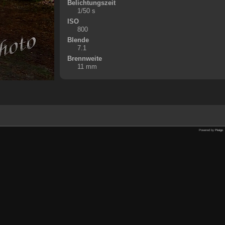
Belichtungszeit
1/50 s
ISO
800
Blende
7.1
Brennweite
11 mm
Powered by
Piwigo