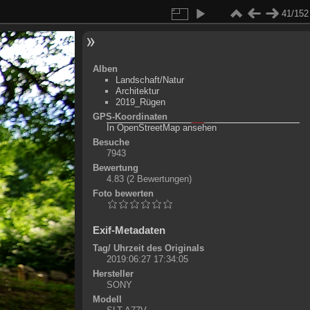
41/152
Alben
Landschaft/Natur
Architektur
2019_Rügen
GPS-Koordinaten
©
OpenStreetMap-Mitwirkende
, (
ODbL
)
In OpenStreetMap ansehen
+
Besuche
7943
-
Bewertung
4.83
(2 Bewertungen)
Foto bewerten
Exif-Metadaten
Tag/ Uhrzeit des Originals
2019:06:27 17:34:05
Hersteller
SONY
Modell