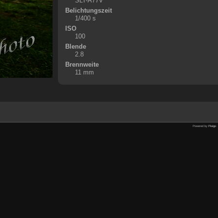
SLT-A77V
Belichtungszeit
1/400 s
ISO
100
Blende
2.8
Brennweite
11 mm
Powered by
Piwigo