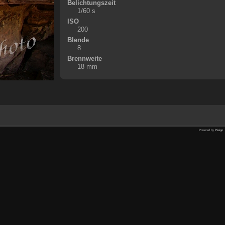
Belichtungszeit
1/60 s
ISO
200
Blende
8
Brennweite
18 mm
Powered by
Piwigo