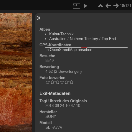
18/121
Alben
Kultur/Technik
Australien
/
Nothern Territory
/
Top End
GPS-Koordinaten
©
OpenStreetMap-Mitwirkende
, (
ODbL
)
In OpenStreetMap ansehen
+
Besuche
8549
-
Bewertung
4.62
(2 Bewertungen)
Foto bewerten
Exif-Metadaten
Tag/ Uhrzeit des Originals
2018:09:24 10:47:10
Hersteller
SONY
Modell
SLT-A77V