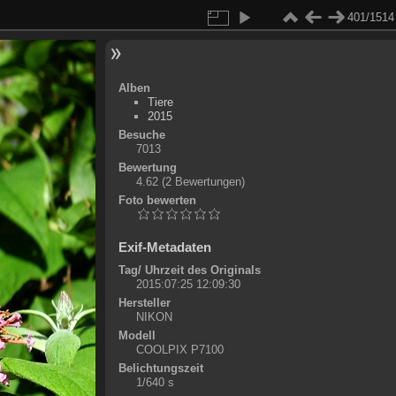
401/1514
Alben
Tiere
2015
Besuche
7013
Bewertung
4.62
(2 Bewertungen)
Foto bewerten
Exif-Metadaten
Tag/ Uhrzeit des Originals
2015:07:25 12:09:30
Hersteller
NIKON
Modell
COOLPIX P7100
Belichtungszeit
1/640 s