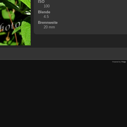
ISO
100
Blende
4.5
Brennweite
20 mm
Powered by
Piwigo