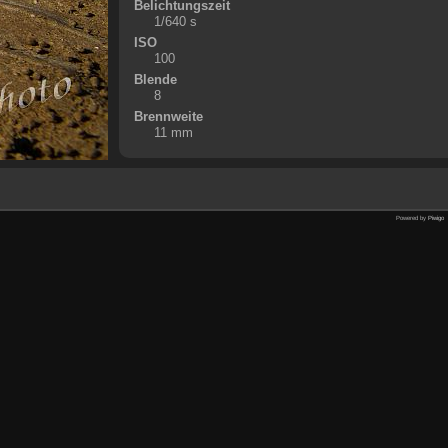
Belichtungszeit
1/640 s
ISO
100
Blende
8
Brennweite
11 mm
Powered by
Piwigo