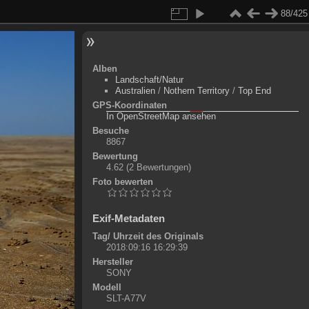
88/425
Alben
Landschaft/Natur
Australien
/
Nothern Territory
/
Top End
GPS-Koordinaten
©
OpenStreetMap-Mitwirkende
, (
ODbL
)
In OpenStreetMap ansehen
+
Besuche
8867
-
Bewertung
4.62
(2 Bewertungen)
Foto bewerten
Exif-Metadaten
Tag/ Uhrzeit des Originals
2018:09:16 16:29:39
Hersteller
SONY
Modell
SLT-A77V