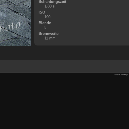
Belichtungszeit
1/80 s
ISO
100
Blende
8
Brennweite
11 mm
Powered by
Piwigo