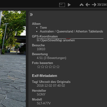
39/194
Alben
Tiere
Australien
/
Queensland
/
Atherton Tablelands
GPS-Koordinaten
©
OpenStreetMap-Mitwirkende
, (
ODbL
)
In OpenStreetMap ansehen
+
Besuche
10810
-
Bewertung
4.51
(3 Bewertungen)
Foto bewerten
Exif-Metadaten
Tag/ Uhrzeit des Originals
2018:12:02 07:40:02
Hersteller
SONY
Modell
SLT-A77V