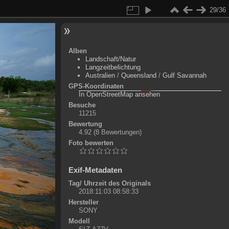
29/36
Alben
Landschaft/Natur
Langzeitbelichtung
Australien
/
Queensland
/
Gulf Savannah
GPS-Koordinaten
©
OpenStreetMap-Mitwirkende
, (
ODbL
)
In OpenStreetMap ansehen
+
Besuche
11215
-
Bewertung
4.92
(8 Bewertungen)
Foto bewerten
Exif-Metadaten
Tag/ Uhrzeit des Originals
2018:11:03 08:58:33
Hersteller
SONY
Modell