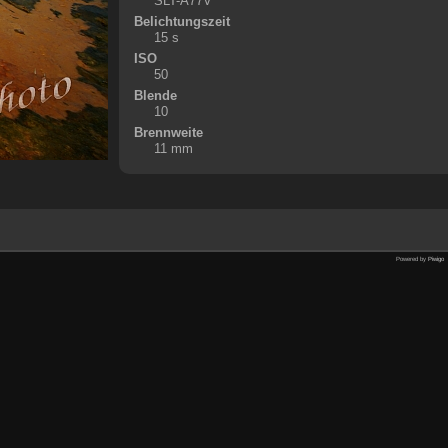
SLT-A77V
Belichtungszeit
15 s
ISO
50
Blende
10
Brennweite
11 mm
Powered by
Piwigo