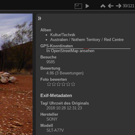
30/121
Alben
Kultur/Technik
Australien
/
Nothern Territory
/
Red Centre
GPS-Koordinaten
©
OpenStreetMap-Mitwirkende
, (
ODbL
)
In OpenStreetMap ansehen
+
Besuche
9585
-
Bewertung
4.86
(3 Bewertungen)
Foto bewerten
Exif-Metadaten
Tag/ Uhrzeit des Originals
2018:10:28 12:31:23
Hersteller
SONY
Modell
SLT-A77V