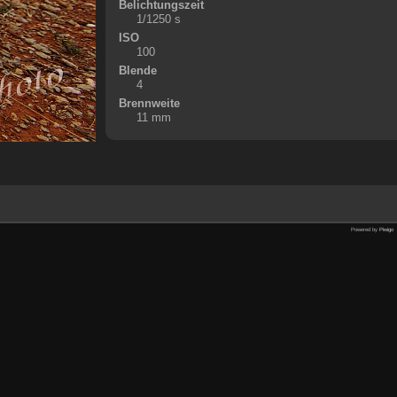
Belichtungszeit
1/1250 s
ISO
100
Blende
4
Brennweite
11 mm
Powered by
Piwigo