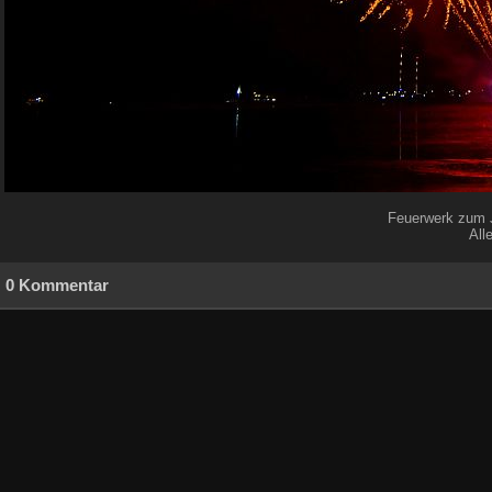
Feuerwerk zum J
All
0 Kommentar