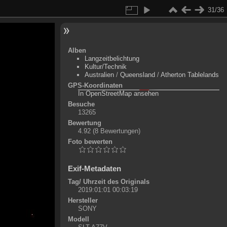
31/36
Alben
Langzeitbelichtung
Kultur/Technik
Australien
/
Queensland
/
Atherton Tablelands
GPS-Koordinaten
©
OpenStreetMap-Mitwirkende
, (
ODbL
)
In OpenStreetMap ansehen
+
Besuche
13265
-
Bewertung
4.92
(8 Bewertungen)
Foto bewerten
Exif-Metadaten
Tag/ Uhrzeit des Originals
2019:01:01 00:03:19
Hersteller
SONY
Modell