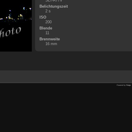
SLT-A77V
Belichtungszeit
2 s
ISO
200
Blende
11
Brennweite
16 mm
Powered by
Piwigo