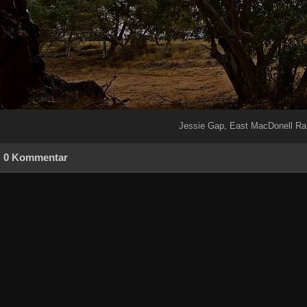
Jessie Gap, East MacDonell R
0 Kommentar