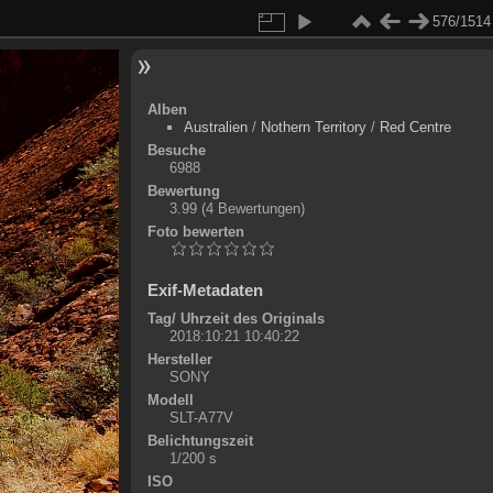
576/1514
Alben
Australien
/
Nothern Territory
/
Red Centre
Besuche
6988
Bewertung
3.99
(4 Bewertungen)
Foto bewerten
Exif-Metadaten
Tag/ Uhrzeit des Originals
2018:10:21 10:40:22
Hersteller
SONY
Modell
SLT-A77V
Belichtungszeit
1/200 s
ISO