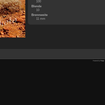
100
Blende
10
Brennweite
11 mm
Powered by
Piwigo