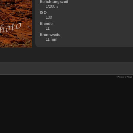
Belichtungszeit
1/200 s
ISO
100
Blende
11
Brennweite
11 mm
Powered by
Piwigo