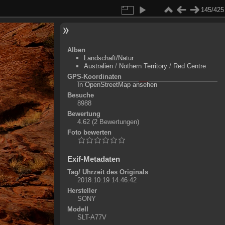
145/425
Alben
Landschaft/Natur
Australien
/
Nothern Territory
/
Red Centre
GPS-Koordinaten
©
OpenStreetMap-Mitwirkende
, (
ODbL
)
In OpenStreetMap ansehen
+
Besuche
8988
-
Bewertung
4.62
(2 Bewertungen)
Foto bewerten
Exif-Metadaten
Tag/ Uhrzeit des Originals
2018:10:19 14:46:42
Hersteller
SONY
Modell
SLT-A77V