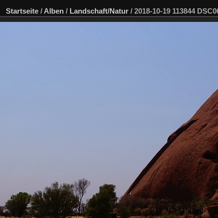
Startseite
/
Alben
/
Landschaft/Natur
/
2018-10-19 113844 DSC