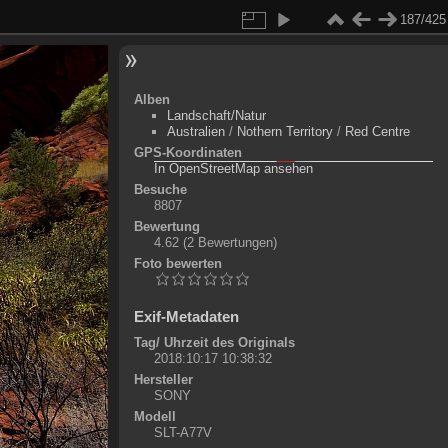
187/425
Alben
Landschaft/Natur
Australien
/
Nothern Territory
/
Red Centre
GPS-Koordinaten
©
OpenStreetMap-Mitwirkende
, (
ODbL
)
In OpenStreetMap ansehen
+
Besuche
8807
-
Bewertung
4.62
(2 Bewertungen)
Foto bewerten
Exif-Metadaten
Tag/ Uhrzeit des Originals
2018:10:17 10:38:32
Hersteller
SONY
Modell
SLT-A77V