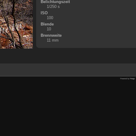
Belichtungszeit
1/250 s
ISO
100
Blende
10
Brennweite
11 mm
Powered by
Piwigo