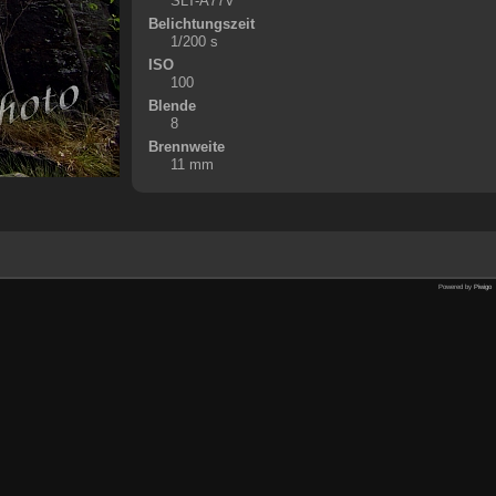
SLT-A77V
Belichtungszeit
1/200 s
ISO
100
Blende
8
Brennweite
11 mm
Powered by
Piwigo