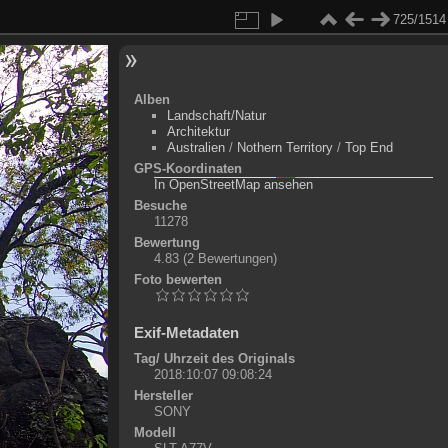
725/1514
Alben
Landschaft/Natur
Architektur
Australien
/
Nothern Territory
/
Top End
GPS-Koordinaten
©
OpenStreetMap-Mitwirkende
, (
ODbL
)
In OpenStreetMap ansehen
+
Besuche
11278
-
Bewertung
4.83
(2 Bewertungen)
Foto bewerten
Exif-Metadaten
Tag/ Uhrzeit des Originals
2018:10:07 09:08:24
Hersteller
SONY
Modell