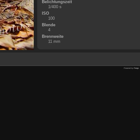
Belichtungszeit
1/400 s
ISO
100
Blende
4
Brennweite
11 mm
Powered by
Piwigo