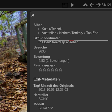
51/121
Alben
Kultur/Technik
Australien
/
Nothern Territory
/
Top End
GPS-Koordinaten
©
OpenStreetMap-Mitwirkende
, (
ODbL
)
In OpenStreetMap ansehen
+
Besuche
9630
-
Bewertung
4.83
(2 Bewertungen)
Foto bewerten
Exif-Metadaten
Tag/ Uhrzeit des Originals
2018:10:06 12:33:03
Hersteller
SONY
Modell
SLT-A77V