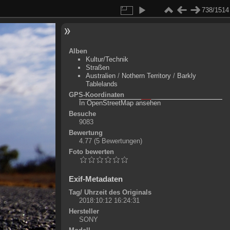
738/1514
Alben
Kultur/Technik
Straßen
Australien
/
Nothern Territory
/
Barkly
Tablelands
GPS-Koordinaten
©
OpenStreetMap-Mitwirkende
, (
ODbL
)
In OpenStreetMap ansehen
+
Besuche
9083
-
Bewertung
4.77
(5 Bewertungen)
Foto bewerten
Exif-Metadaten
Tag/ Uhrzeit des Originals
2018:10:12 16:24:31
Hersteller
SONY