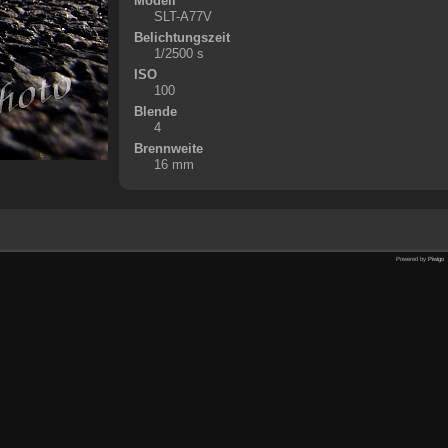
Modell
SLT-A77V
Belichtungszeit
1/2500 s
ISO
100
Blende
4
Brennweite
16 mm
Powered by
Piwigo