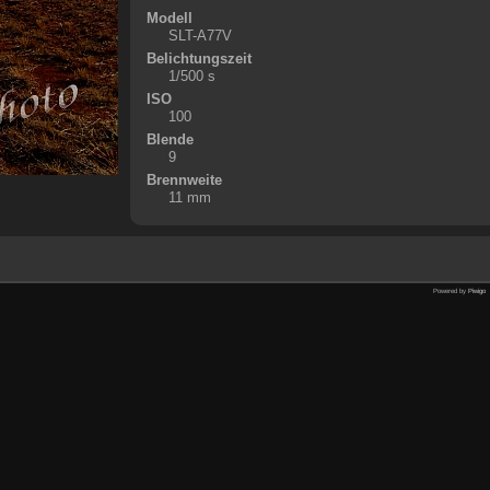
Modell
SLT-A77V
Belichtungszeit
1/500 s
ISO
100
Blende
9
Brennweite
11 mm
Powered by
Piwigo