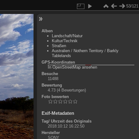
53/121
Alben
Landschaft/Natur
Kultur/Technik
Straßen
Australien
/
Nothern Territory
/
Barkly
Tablelands
GPS-Koordinaten
©
OpenStreetMap-Mitwirkende
, (
ODbL
)
In OpenStreetMap ansehen
+
Besuche
11488
-
Bewertung
4.73
(4 Bewertungen)
Foto bewerten
Exif-Metadaten
Tag/ Uhrzeit des Originals
2018:10:12 16:22:50
Hersteller
SONY