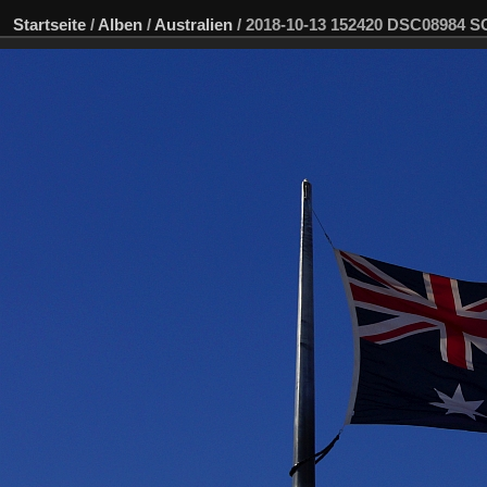
Startseite
/
Alben
/
Australien
/
2018-10-13 152420 DSC08984 