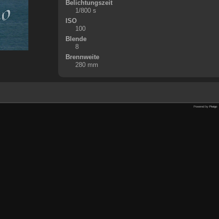
Belichtungszeit
1/800 s
ISO
100
Blende
8
Brennweite
280 mm
Powered by
Piwigo