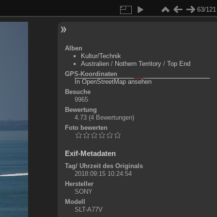
63/121
Alben
Kultur/Technik
Australien
/
Nothern Territory
/
Top End
GPS-Koordinaten
©
OpenStreetMap-Mitwirkende
, (
ODbL
)
In OpenStreetMap ansehen
+
Besuche
9965
-
Bewertung
4.73
(4 Bewertungen)
Foto bewerten
Exif-Metadaten
Tag/ Uhrzeit des Originals
2018:09:15 10:24:54
Hersteller
SONY
Modell
SLT-A77V