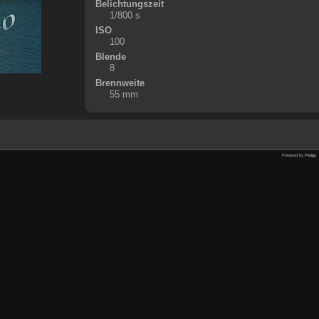
Belichtungszeit
1/800 s
ISO
100
Blende
8
Brennweite
55 mm
Powered by
Piwigo