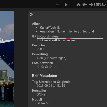
825/1514
Alben
Kultur/Technik
Australien
/
Nothern Territory
/
Top End
GPS-Koordinaten
©
OpenStreetMap-Mitwirkende
, (
ODbL
)
In OpenStreetMap ansehen
+
Besuche
9980
-
Bewertung
4.88
(4 Bewertungen)
Foto bewerten
Exif-Metadaten
Tag/ Uhrzeit des Originals
2018:09:08 14:51:18
Hersteller
SONY
Modell
SLT-A77V