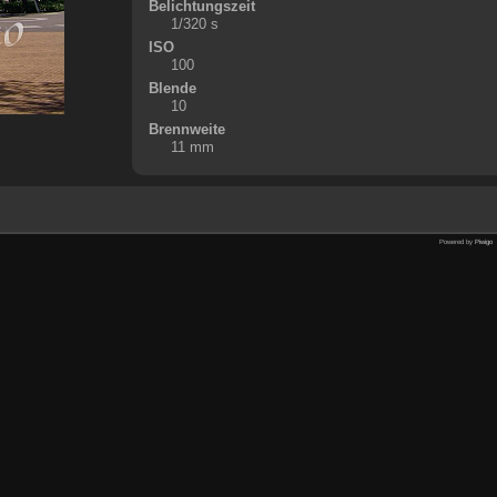
Belichtungszeit
1/320 s
ISO
100
Blende
10
Brennweite
11 mm
Powered by
Piwigo