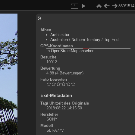
869/1514
Alben
Architektur
Australien
/
Nothern Territory
/
Top End
GPS-Koordinaten
©
OpenStreetMap-Mitwirkende
, (
ODbL
)
In OpenStreetMap ansehen
+
Besuche
10012
-
Bewertung
4.88
(4 Bewertungen)
Foto bewerten
Exif-Metadaten
Tag/ Uhrzeit des Originals
2018:08:22 14:15:59
Hersteller
SONY
Modell
SLT-A77V