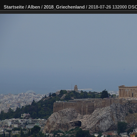
Startseite
/
Alben
/
2018_Griechenland
/
2018-07-26 132000 D