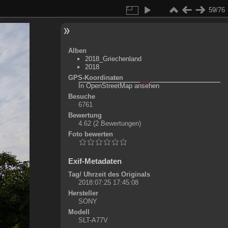
59/76
Alben
2018_Griechenland
2018
GPS-Koordinaten
©
OpenStreetMap-Mitwirkende
, (
ODbL
)
In OpenStreetMap ansehen
+
Besuche
6761
-
Bewertung
4.62
(2 Bewertungen)
Foto bewerten
Exif-Metadaten
Tag/ Uhrzeit des Originals
2018:07:25 17:45:08
Hersteller
SONY
Modell
SLT-A77V