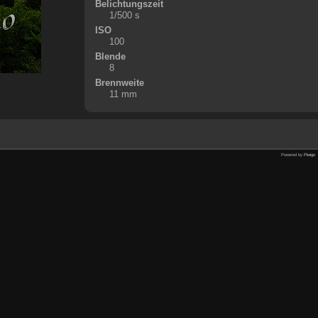
Belichtungszeit
1/500 s
ISO
100
Blende
8
Brennweite
11 mm
Powered by
Piwigo