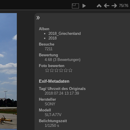
75/76
Alben
2018_Griechenland
2018
Besuche
7211
Bewertung
4.68
(3 Bewertungen)
Foto bewerten
Exif-Metadaten
Tag/ Uhrzeit des Originals
2018:07:24 13:17:39
Hersteller
SONY
Modell
SLT-A77V
Belichtungszeit
1/1250 s