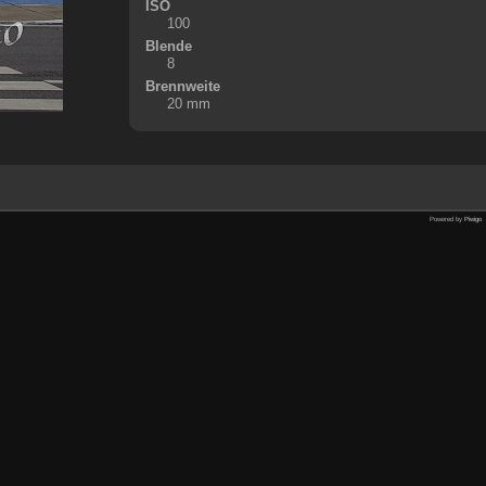
ISO
100
Blende
8
Brennweite
20 mm
Powered by
Piwigo