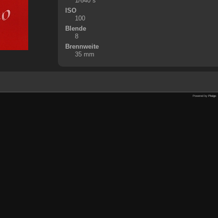
1/640 s
ISO
100
Blende
8
Brennweite
35 mm
Powered by
Piwigo