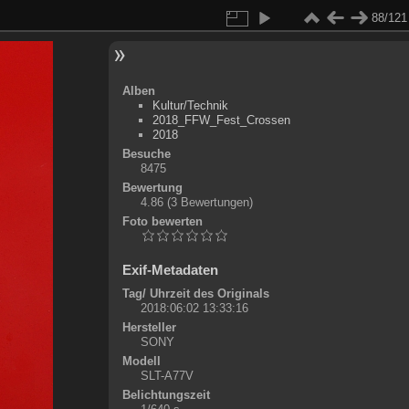
88/121
Alben
Kultur/Technik
2018_FFW_Fest_Crossen
2018
Besuche
8475
Bewertung
4.86
(3 Bewertungen)
Foto bewerten
Exif-Metadaten
Tag/ Uhrzeit des Originals
2018:06:02 13:33:16
Hersteller
SONY
Modell
SLT-A77V
Belichtungszeit