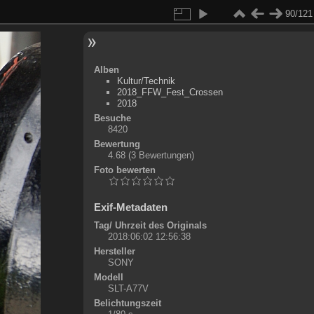
90/121
Alben
Kultur/Technik
2018_FFW_Fest_Crossen
2018
Besuche
8420
Bewertung
4.68
(3 Bewertungen)
Foto bewerten
Exif-Metadaten
Tag/ Uhrzeit des Originals
2018:06:02 12:56:38
Hersteller
SONY
Modell
SLT-A77V
Belichtungszeit