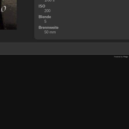
1/80 s
ISO
200
Blende
5
Brennweite
50 mm
Powered by
Piwigo